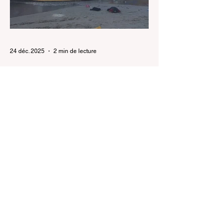
travailleurs, dont de nombreux Sénégalais.
Une régularisation historique La
régularisation extraor
24 déc. 2025
2 min de lecture
Joal : 12 morts dans un
chavirement d'une pirogue
de migrants
Un drame de la migration irrégulière s’est
produit au large de Joal. Une pirogue
transportant plus de 200 candidats à
l’émigration a chaviré, faisant au moins 12
morts. Les opérations de recherche se
poursuivent pour retrouver d’éventuels
survivants. Un grave accident maritime a
endeuillé la localité de Joal , dans la nuit du
mardi à mercredi 2025. La brigade de
gendarmerie de Joal a été alertée aux
environs de 4 heures du matin après la