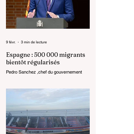
9 févr.
3 min de lecture
Espagne : 500 000 migrants
bientôt régularisés
Pedro Sanchez ,chef du gouvernement
espagnol Le gouvernement espagnol a
annoncé une régularisation exceptionnelle
qui pourrait concerner plus de 500 000
migrants vivant sur son territoire. Cette
décision, prise lors du Conseil des
ministres du 27 janvier 2026, marque une
évolution majeure de la politique migratoire
du pays et ouvre de nouvelles
perspectives pour des milliers de