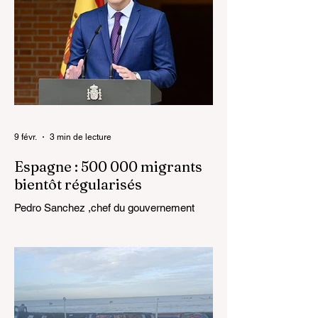
9 févr.
3 min de lecture
Espagne : 500 000 migrants
bientôt régularisés
Pedro Sanchez ,chef du gouvernement
espagnol Le gouvernement espagnol a
annoncé une régularisation exceptionnelle
qui pourrait concerner plus de 500 000
migrants vivant sur son territoire. Cette
décision, prise lors du Conseil des
ministres du 27 janvier 2026, marque une
évolution majeure de la politique migratoire