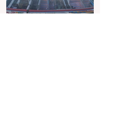
du pays et ouvre de nouvelles
perspectives pour des milliers de
travailleurs, dont de nombreux Sénégalais.
Une régularisation historique La
régularisation extraor
24 déc. 2025
2 min de lecture
Joal : 12 morts dans un
chavirement d'une pirogue
de migrants
Un drame de la migration irrégulière s’est
produit au large de Joal. Une pirogue
transportant plus de 200 candidats à
l’émigration a chaviré, faisant au moins 12
morts. Les opérations de recherche se
poursuivent pour retrouver d’éventuels
survivants. Un grave accident maritime a
endeuillé la localité de Joal , dans la nuit du