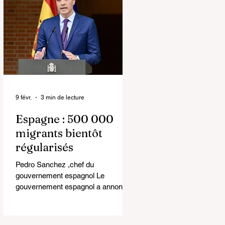
9 févr.
3 min de lecture
Espagne : 500 000
migrants bientôt
régularisés
Pedro Sanchez ,chef du
gouvernement espagnol Le
gouvernement espagnol a annoncé
une régularisation exceptionnelle qui
pourrait concerner plus de 500 000
migrants vivant sur son territoire.