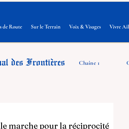
s de Route
Sur le Terrain
Voix & Visages
Vivre Ail
al des Frontières
Chaîne 1
vile marche pour la réciprocité