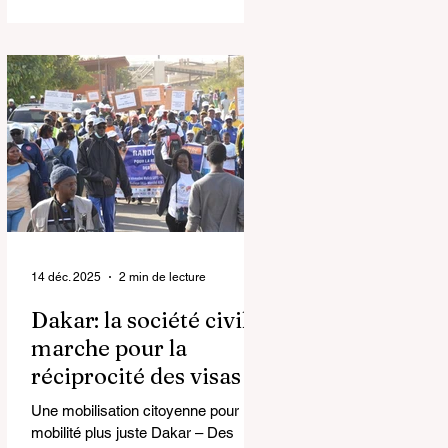
faisant au moins 12 morts. Les
opérations de recherche se
poursuivent pour retrouver
d’éventuels survivants. Un grave
accident maritime a endeuillé la
localité de Joal , dans la nuit du
mardi à mercredi 2025. La brigade
de gendarmerie de Joal a été
alertée aux environs de 4 heures du
matin après la découverte de 12
corps sans vie sur
14 déc. 2025
2 min de lecture
Dakar: la société civile
marche pour la
réciprocité des visas
Une mobilisation citoyenne pour une
mobilité plus juste Dakar – Des