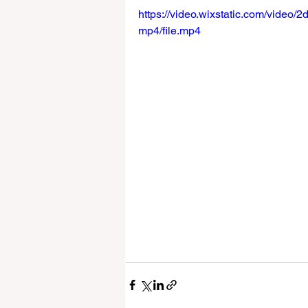
https://video.wixstatic.com/vid
mp4/file.mp4