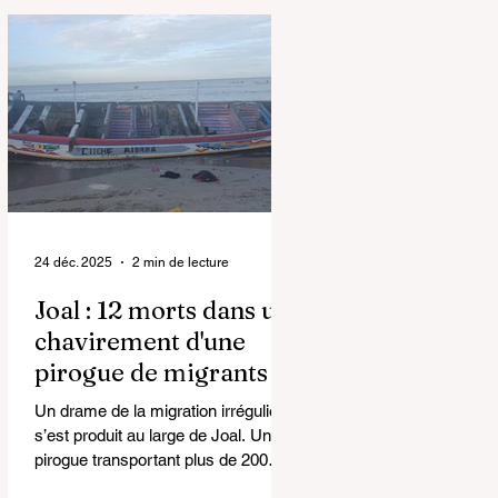
Cette décision, prise lors du Conseil
des ministres du 27 janvier 2026,
marque une évolution majeure de la
politique migratoire du pays et ouvre
de nouvelles perspectives pour des
milliers de travailleurs, dont de
nombreux Sénégalais. Une
régularisation historique La
régularisation extraor
24 déc. 2025
2 min de lecture
Joal : 12 morts dans un
chavirement d'une
pirogue de migrants
Un drame de la migration irrégulière
s’est produit au large de Joal. Une
pirogue transportant plus de 200
candidats à l’émigration a chaviré,