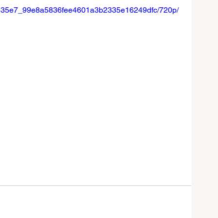
eo/2d35e7_99e8a5836fee4601a3b2335e16249dfc/720p/