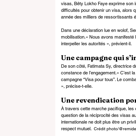
visas, Bêty Lokho Faye exprime son i
difficultés pour obtenir un visa, alors
année des milliers de ressortissants ét
Dans une déclaration lue en wolof, S
mobilisation.« Nous avons manifesté 
interpeller les autorités », prévient-il.
Une campagne qui s’in
De son côté, Fatimata Sy, directrice
constance de l’engagement.« C’est la 
campagne “Visa pour tous”. Le combat 
», précise-t-elle.
Une revendication por
À travers cette marche pacifique, les o
question de la réciprocité des visas au
internationale ne doit plus être un priv
respect mutuel.  
Crédit photo/@remid