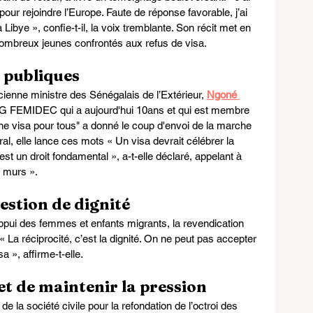
pour rejoindre l’Europe. Faute de réponse favorable, j’ai 
 Libye », confie-t-il, la voix tremblante. Son récit met en 
nombreux jeunes confrontés aux refus de visa.
s publiques
ienne ministre des Sénégalais de l’Extérieur, 
Ngoné 
NG FEMIDEC qui a aujourd'hui 10ans et qui est membre 
e visa pour tous" a donné le coup d'envoi de la marche 
l, elle lance ces mots « Un visa devrait célébrer la 
 est un droit fondamental », a-t-elle déclaré, appelant à 
s murs ».
estion de dignité
ui des femmes et enfants migrants, la revendication 
 La réciprocité, c’est la dignité. On ne peut pas accepter 
a », affirme-t-elle.
et de maintenir la pression
e la société civile pour la refondation de l’octroi des 