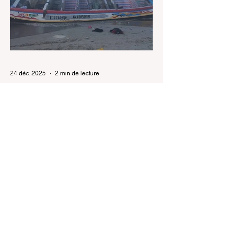
du pays et ouvre de nouvelles
perspectives pour des milliers de
travailleurs, dont de nombreux Sénégalais.
Une régularisation historique La
régularisation extraor
24 déc. 2025
2 min de lecture
Joal : 12 morts dans un
chavirement d'une pirogue
de migrants
Un drame de la migration irrégulière s’est
produit au large de Joal. Une pirogue
transportant plus de 200 candidats à
l’émigration a chaviré, faisant au moins 12
morts. Les opérations de recherche se
poursuivent pour retrouver d’éventuels
survivants. Un grave accident maritime a
endeuillé la localité de Joal , dans la nuit du
mardi à mercredi 2025. La brigade de