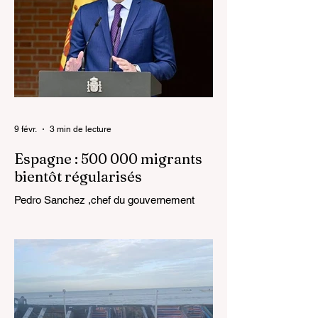
9 févr.
3 min de lecture
Espagne : 500 000 migrants
bientôt régularisés
Pedro Sanchez ,chef du gouvernement
espagnol Le gouvernement espagnol a
annoncé une régularisation exceptionnelle
qui pourrait concerner plus de 500 000
migrants vivant sur son territoire. Cette
décision, prise lors du Conseil des
ministres du 27 janvier 2026, marque une
évolution majeure de la politique migratoire